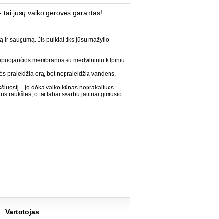
 tai jūsų vaiko gerovės garantas!
tą ir saugumą. Jis puikiai tiks jūsų mažylio
vėpuojančios membranos su medvilniniu kilpiniu
ės praleidžia orą, bet nepraleidžia vandens,
šluostį – jo dėka vaiko kūnas neprakaituos.
us raukšles, o tai labai svarbu jautriai gimusio
Vartotojas