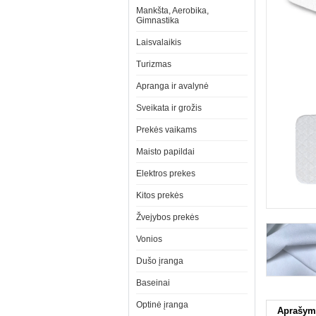
Mankšta, Aerobika,
Gimnastika
Laisvalaikis
Turizmas
Apranga ir avalynė
Sveikata ir grožis
Prekės vaikams
Maisto papildai
Elektros prekes
Kitos prekės
Žvejybos prekės
Vonios
Dušo įranga
Baseinai
Optinė įranga
Aprašym