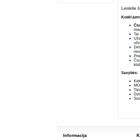
Leiskite 
Kodėl jums
Čiu
mi
Tai
Užv
užv
Dėl
nes
Pri
Čiu
kūd
Savybės:
Kat
MO
Tip
Dyd
Sud
Informacija
K