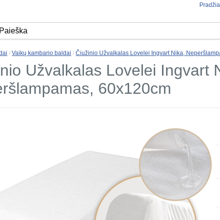
Pradžia
dai
/
Vaikų kambario baldai
/
Čiužinio Užvalkalas Lovelei Ingvart Nika, Neperšla
nio Užvalkalas Lovelei Ingvart 
ršlampamas, 60x120cm