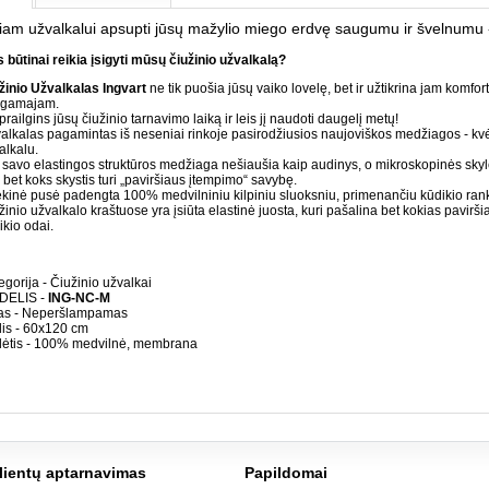
šiam užvalkalui apsupti jūsų mažylio miego erdvę saugumu ir švelnumu -
 būtinai reikia įsigyti mūsų čiužinio užvalkalą?
žinio Užvalkalas Ingvart
ne tik puošia jūsų vaiko lovelę, bet ir užtikrina jam komfor
egamajam.
 prailgins jūsų čiužinio tarnavimo laiką ir leis jį naudoti daugelį metų!
alkalas pagamintas iš neseniai rinkoje pasirodžiusios naujoviškos medžiagos - k
alkalu.
 savo elastingos struktūros medžiaga nešiaušia kaip audinys, o mikroskopinės skyl
 bet koks skystis turi „paviršiaus įtempimo“ savybę.
ekinė pusė padengta 100% medvilniniu kilpiniu sluoksniu, primenančiu kūdikio rank
žinio užvalkalo kraštuose yra įsiūta elastinė juosta, kuri pašalina bet kokias paviršia
ikio odai.
egorija - Čiužinio užvalkai
DELIS -
ING-NC-M
as - Neperšlampamas
is - 60x120 cm
ėtis - 100% medvilnė, membrana
lientų aptarnavimas
Papildomai