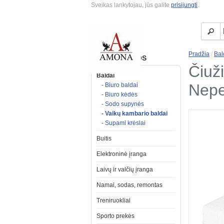
Sveikas lankytojau, jūs galite
prisijungti
.
Pradžia
/
Bal
KATEGORIJOS
Čiuži
Baldai
Nepe
- Biuro baldai
- Biuro kėdės
- Sodo supynės
- Vaikų kambario baldai
- Supami krėslai
Buitis
Elektroninė įranga
Laivų ir valčių įranga
Namai, sodas, remontas
Treniruokliai
Sporto prekės