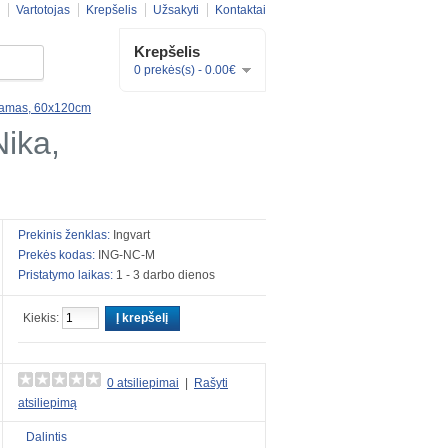
Vartotojas
Krepšelis
Užsakyti
Kontaktai
Krepšelis
0 prekės(s) - 0.00€
mpamas, 60x120cm
Nika,
Prekinis ženklas:
Ingvart
Prekės kodas:
ING-NC-M
Pristatymo laikas:
1 - 3 darbo dienos
Kiekis:
Į krepšelį
0 atsiliepimai
|
Rašyti
atsiliepimą
Dalintis