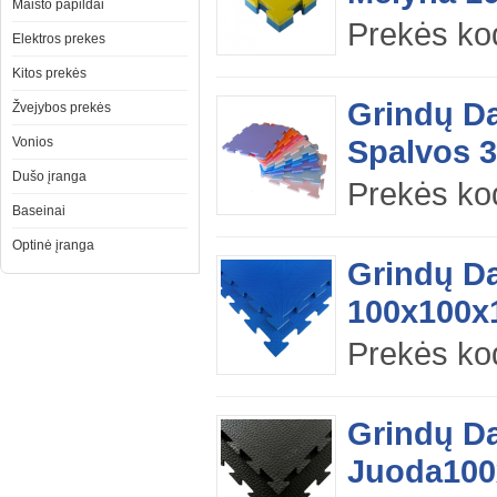
Maisto papildai
Prekės ko
Elektros prekes
Kitos prekės
Grindų D
Žvejybos prekės
Spalvos 
Vonios
Dušo įranga
Prekės k
Baseinai
Optinė įranga
Grindų D
100x100x
Prekės ko
Grindų D
Juoda100x