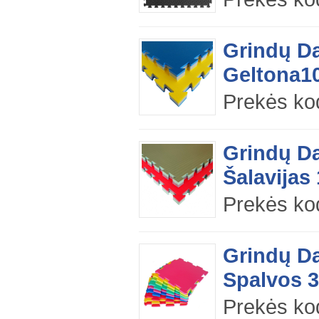
Grindų Da
Geltona10
Prekės k
Grindų D
Šalavijas
Prekės ko
Grindų Da
Spalvos 
Prekės ko