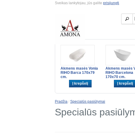
Sveikas lankytojau, jūs galite
prisijungti
.
AKCIJOS
Akmens masės Vonia
Akmens masės V
RIHO Barca 170x79
RIHO Barcelona
cm.
170x70 cm.
Į krepšelį
Į krepšelį
Pradžia
/
Specialūs pasiūlymai
Specialūs pasiūly