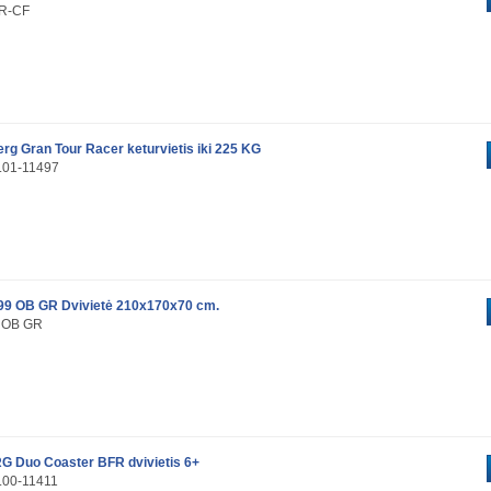
2R-CF
erg Gran Tour Racer keturvietis iki 225 KG
0.01-11497
99 OB GR Dvivietė 210x170x70 cm.
9 OB GR
G Duo Coaster BFR dvivietis 6+
.00-11411