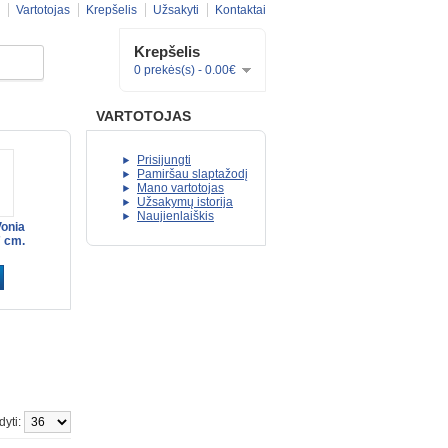
Vartotojas
Krepšelis
Užsakyti
Kontaktai
Krepšelis
0 prekės(s) - 0.00€
VARTOTOJAS
Prisijungti
Pamiršau slaptažodį
Mano vartotojas
Užsakymų istorija
Naujienlaiškis
onia
7 cm.
dyti: