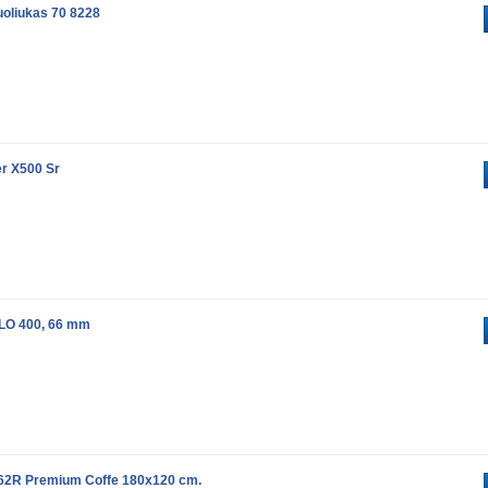
uoliukas 70 8228
er X500 Sr
LO 400, 66 mm
62R Premium Coffe 180x120 cm.