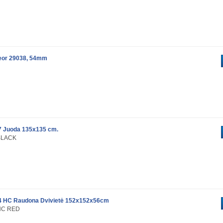
eor 29038, 54mm
7 Juoda 135x135 cm.
 BLACK
4 HC Raudona Dvivietė 152x152x56cm
 HC RED