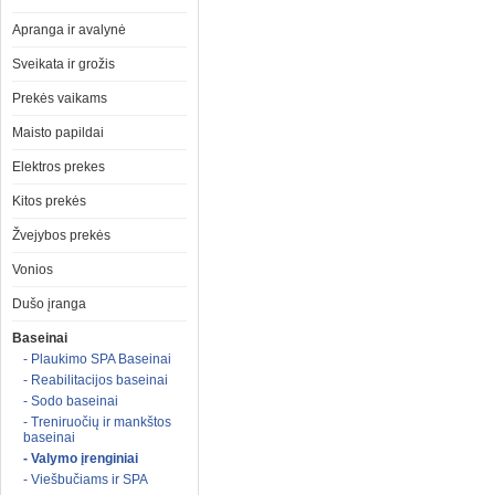
Apranga ir avalynė
Sveikata ir grožis
Prekės vaikams
Maisto papildai
Elektros prekes
Kitos prekės
Žvejybos prekės
Vonios
Dušo įranga
Baseinai
- Plaukimo SPA Baseinai
- Reabilitacijos baseinai
- Sodo baseinai
- Treniruočių ir mankštos
baseinai
- Valymo įrenginiai
- Viešbučiams ir SPA