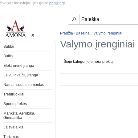
Sveikas lankytojau, jūs galite
prisijungti
.
Pradžia
/
Baseinai
/
Valymo įrenginiai
KATEGORIJOS
Valymo įrenginiai
Baldai
Buitis
Šioje kategorijoje nėra prekių.
Elektroninė įranga
Laivų ir valčių įranga
Namai, sodas, remontas
Treniruokliai
Sporto prekės
Mankšta, Aerobika,
Gimnastika
Laisvalaikis
Turizmas