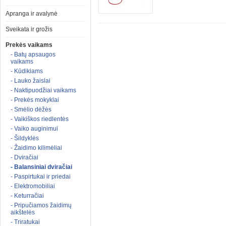
Apranga ir avalynė
Sveikata ir grožis
Prekės vaikams
- Batų apsaugos
vaikams
- Kūdikiams
- Lauko žaislai
- Naktipuodžiai vaikams
- Prekės mokyklai
- Smėlio dėžės
- Vaikiškos riedlentės
- Vaiko auginimui
- Šildyklės
- Žaidimo kilimėliai
- Dviračiai
- Balansiniai dviračiai
- Paspirtukai ir priedai
- Elektromobiliai
- Keturračiai
- Pripučiamos žaidimų
aikštelės
- Triratukai