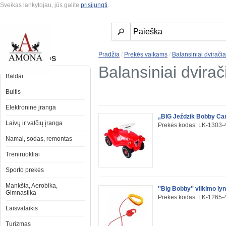
Sveikas lankytojau, jūs galite
prisijungti
.
Pradžia
/
Prekės vaikams
/
Balansiniai dviračia
KATEGORIJOS
Balansiniai dvirač
Baldai
Buitis
Elektroninė įranga
„BIG Jeździk Bobby Car
Laivų ir valčių įranga
Prekės kodas: LK-1303-
Namai, sodas, remontas
Treniruokliai
Sporto prekės
Mankšta, Aerobika,
''Big Bobby'' vilkimo ly
Gimnastika
Prekės kodas: LK-1265-
Laisvalaikis
Turizmas