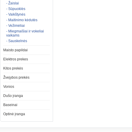
- Žaislai
- Sūpuoklės
- Vaikštynės
- Maitinimo kėdutės
- Vežimėliai
- Miegmaišiai ir vokeliai
vaikams
- Sauskelnės
Maisto papildai
Elektros prekes
Kitos prekės
Žvejybos prekės
Vonios
Dušo įranga
Baseinai
Optinė įranga