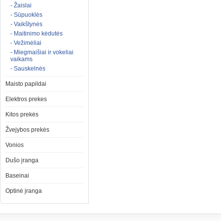
- Žaislai
- Sūpuoklės
- Vaikštynės
- Maitinimo kėdutės
- Vežimėliai
- Miegmaišiai ir vokeliai
vaikams
- Sauskelnės
Maisto papildai
Elektros prekes
Kitos prekės
Žvejybos prekės
Vonios
Dušo įranga
Baseinai
Optinė įranga