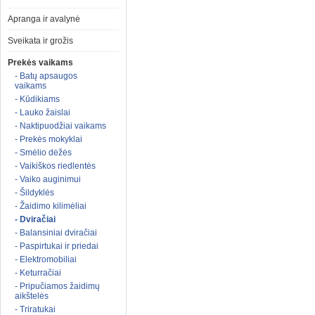
Apranga ir avalynė
Sveikata ir grožis
Prekės vaikams
- Batų apsaugos
vaikams
- Kūdikiams
- Lauko žaislai
- Naktipuodžiai vaikams
- Prekės mokyklai
- Smėlio dėžės
- Vaikiškos riedlentės
- Vaiko auginimui
- Šildyklės
- Žaidimo kilimėliai
- Dviračiai
- Balansiniai dviračiai
- Paspirtukai ir priedai
- Elektromobiliai
- Keturračiai
- Pripučiamos žaidimų
aikštelės
- Triratukai