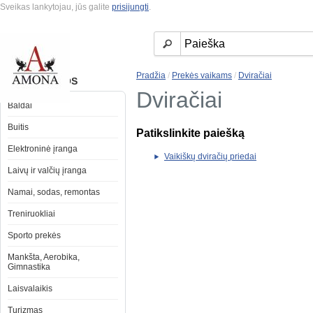
Sveikas lankytojau, jūs galite
prisijungti
.
Pradžia
/
Prekės vaikams
/
Dviračiai
KATEGORIJOS
Dviračiai
Baldai
Buitis
Patikslinkite paiešką
Elektroninė įranga
Vaikiškų dviračių priedai
Laivų ir valčių įranga
Namai, sodas, remontas
Treniruokliai
Sporto prekės
Mankšta, Aerobika,
Gimnastika
Laisvalaikis
Turizmas