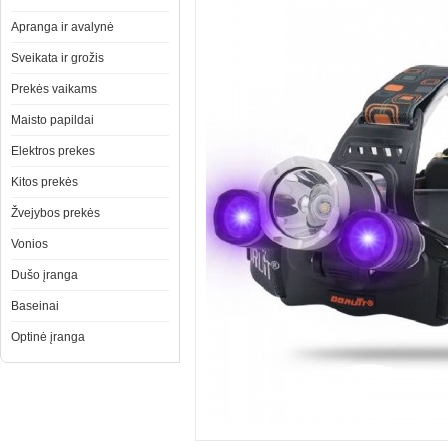
Apranga ir avalynė
Sveikata ir grožis
Prekės vaikams
Maisto papildai
Elektros prekes
Kitos prekės
Žvejybos prekės
Vonios
Dušo įranga
Baseinai
Optinė įranga