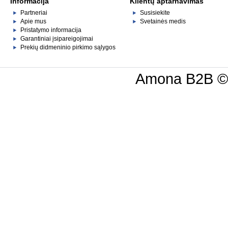
Informacija
Klientų aptarnavimas
Partneriai
Susisiekite
Apie mus
Svetainės medis
Pristatymo informacija
Garantiniai įsipareigojimai
Prekių didmeninio pirkimo sąlygos
Amona B2B © C