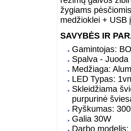
žygiams pėsčiomis,
medžioklei + USB į
SAVYBĖS IR PA
Gamintojas: B
Spalva - Juoda
Medžiaga: Alum
LED Typas: 1vn
Skleidžiama švi
purpurinė švies
Ryškumas: 300
Galia 30W
Darbo modelis: 