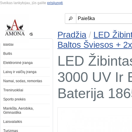
Sveikas lankytojau, jūs galite
prisijungti
.
Pradžia
/
LED Žibin
KATEGORIJOS
Baltos Šviesos + 2x
Baldai
Buitis
LED Žibinta
Elektroninė įranga
3000 UV Ir 
Laivų ir valčių įranga
Namai, sodas, remontas
Baterija 18
Treniruokliai
Sporto prekės
Mankšta, Aerobika,
Gimnastika
Laisvalaikis
Turizmas