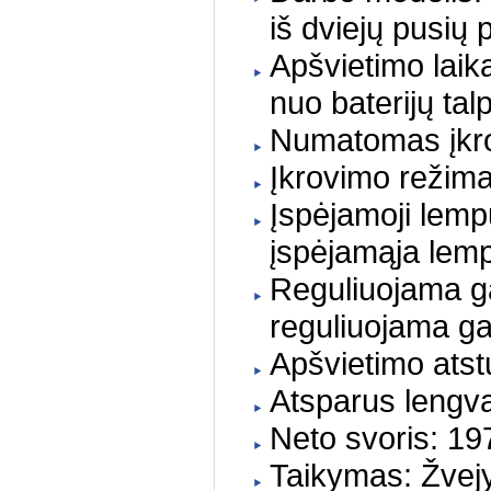
iš dviejų pusių 
Apšvietimo laik
nuo baterijų tal
Numatomas įkro
Įkrovimo režim
Įspėjamoji lemp
įspėjamąja lem
Reguliuojama ga
reguliuojama ga
Apšvietimo ats
Atsparus lengva
Neto svoris: 19
Taikymas: Žvejy